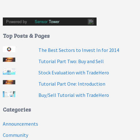
Powered by
Sensor
Tower
Top Posts & Pages
The Best Sectors to Invest In for 2014
Tutorial Part Two: Buy and Sell
Stock Evaluation with TradeHero
Tutorial Part One: Introduction
Buy/Sell Tutorial with TradeHero
Categories
Announcements
Community